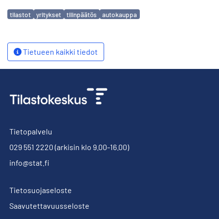
Avainsanat
tilastot
yritykset
tilinpäätös
autokauppa
Tietueen kaikki tiedot
Tietopalvelu
029 551 2220
(arkisin klo 9.00-16.00)
info@stat.fi
Tietosuojaseloste
Saavutettavuusseloste