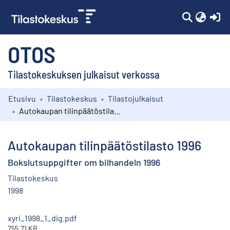
(c
OTOS
Tilastokeskuksen julkaisut verkossa
Etusivu
Tilastokeskus
Tilastojulkaisut
Kokoelmat
Autokaupan tilinpäätöstilasto 1996
Selaa
Autokaupan tilinpäätöstilasto 1996
Bokslutsuppgifter om bilhandeln 1996
Tilastokeskus
1998
xyri_1998_1_dig.pdf
755.71 KB