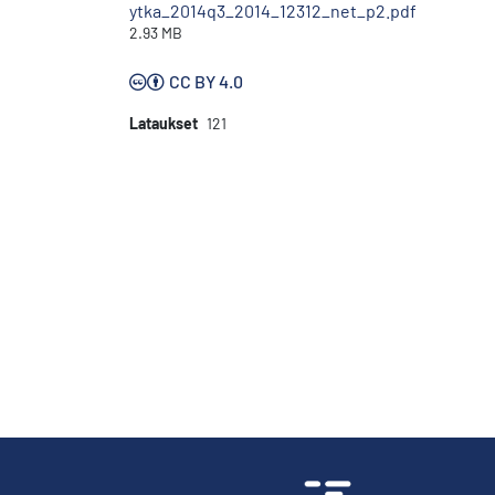
ytka_2014q3_2014_12312_net_p2.pdf
2.93 MB
CC BY 4.0
Lataukset
121