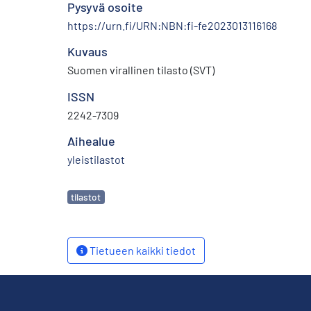
Pysyvä osoite
https://urn.fi/URN:NBN:fi-fe2023013116168
Kuvaus
Suomen virallinen tilasto (SVT)
ISSN
2242-7309
Aihealue
yleistilastot
Avainsanat
tilastot
Tietueen kaikki tiedot