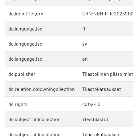
dc.identifier.urn
URN:NBN:fi-fe2023013116
dc.language.iso
fi
dc.language.iso
sv
dc.language.iso
en
dc.publisher
Tilastollinen päätoimisto
dc.relation.oldowningollection
Tilastokatsaukset
dc.rights
cc by 4.0
dc.subject.oldcollection
Yleistilastot
dc.subject.oldcollection
Tilastokatsaukset