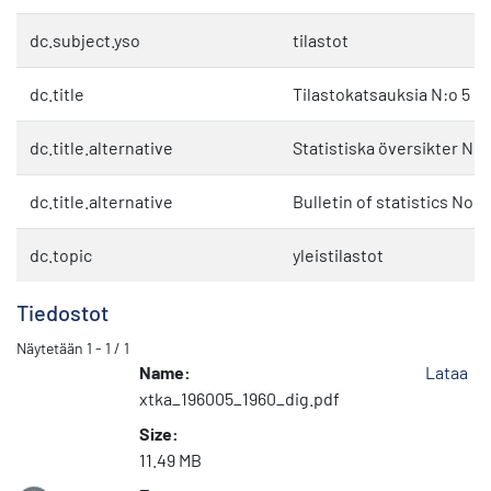
dc.subject.yso
tilastot
dc.title
Tilastokatsauksia N:o 5 1
dc.title.alternative
Statistiska översikter Nr 
dc.title.alternative
Bulletin of statistics No. 
dc.topic
yleistilastot
Tiedostot
Näytetään
1 - 1 / 1
Name:
Lataa
xtka_196005_1960_dig.pdf
Size:
11.49 MB