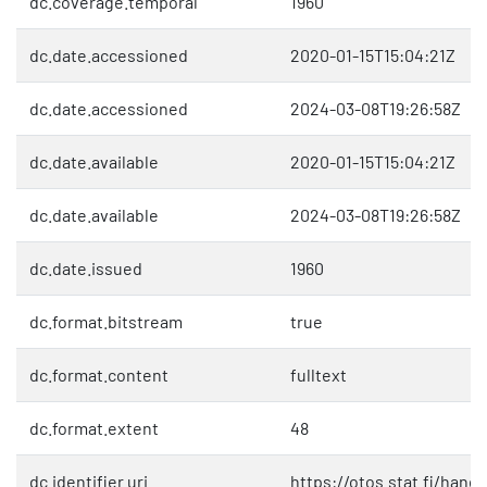
dc.coverage.temporal
1960
dc.date.accessioned
2020-01-15T15:04:21Z
dc.date.accessioned
2024-03-08T19:26:58Z
dc.date.available
2020-01-15T15:04:21Z
dc.date.available
2024-03-08T19:26:58Z
dc.date.issued
1960
dc.format.bitstream
true
dc.format.content
fulltext
dc.format.extent
48
dc.identifier.uri
https://otos.stat.fi/hand