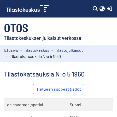
(c
OTOS
Tilastokeskuksen julkaisut verkossa
Etusivu
Tilastokeskus
Tilastojulkaisut
Kokoelmat
Tilastokatsauksia N:o 5 1960
Selaa
Tilastokatsauksia N:o 5 1960
Tietueen suppeat tiedot
dc.coverage.spatial
Suomi