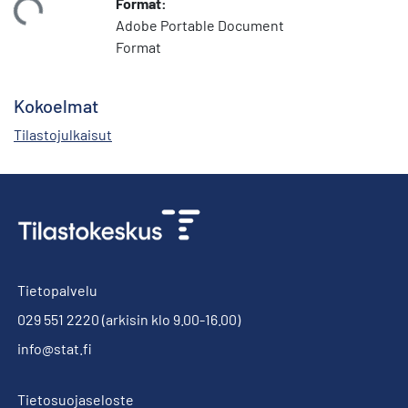
Format:
dataan...
Adobe Portable Document
Format
Kokoelmat
Tilastojulkaisut
Tietopalvelu
029 551 2220
(arkisin klo 9.00-16.00)
info@stat.fi
Tietosuojaseloste