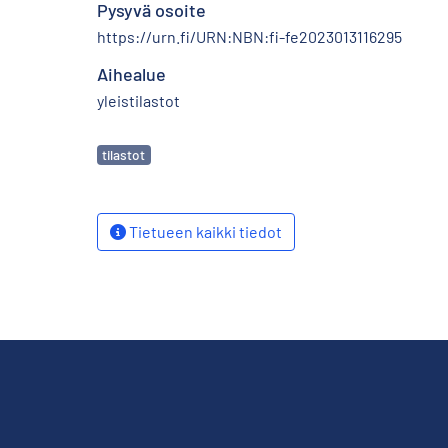
Pysyvä osoite
https://urn.fi/URN:NBN:fi-fe2023013116295
Aihealue
yleistilastot
Avainsanat
tilastot
Tietueen kaikki tiedot