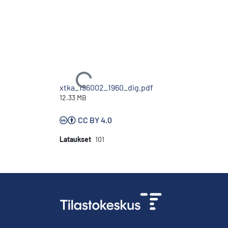
Ladataan...
xtka_196002_1960_dig.pdf
12.33 MB
CC BY 4.0
Lataukset
101