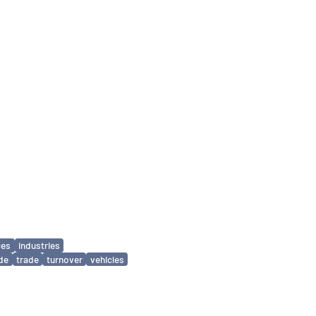
ces
industries
ade
trade
turnover
vehicles