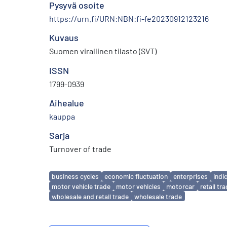
Pysyvä osoite
https://urn.fi/URN:NBN:fi-fe20230912123216
Kuvaus
Suomen virallinen tilasto (SVT)
ISSN
1799-0939
Aihealue
kauppa
Sarja
Turnover of trade
Avainsanat
business cycles
economic fluctuation
enterprises
indi
motor vehicle trade
motor vehicles
motorcar
retail tr
wholesale and retail trade
wholesale trade