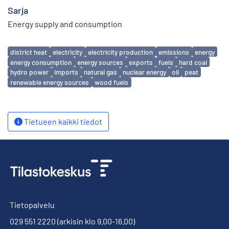
Sarja
Energy supply and consumption
Avainsanat
district heat
electricity
electricity production
emissions
energy
energy consumption
energy sources
exports
fuels
hard coal
hydro power
imports
natural gas
nuclear energy
oil
peat
renewable energy sources
wood fuels
Tietueen kaikki tiedot
Tietopalvelu
029 551 2220
(arkisin klo 9.00-16.00)