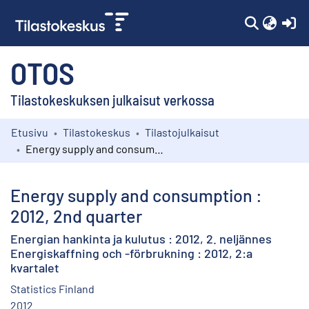
(c
OTOS
Tilastokeskuksen julkaisut verkossa
Etusivu
Tilastokeskus
Tilastojulkaisut
Kokoelmat
Energy supply and consumption : 2012, 2nd quarter
Selaa
Energy supply and consumption :
2012, 2nd quarter
Energian hankinta ja kulutus : 2012, 2. neljännes
Energiskaffning och -förbrukning : 2012, 2:a
kvartalet
Statistics Finland
2012