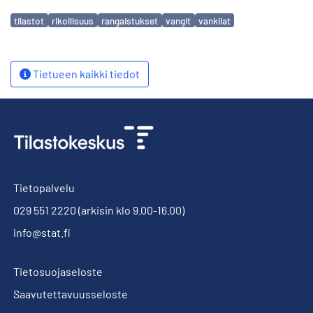
Avainsanat
tilastot
rikollisuus
rangaistukset
vangit
vankilat
Tietueen kaikki tiedot
Tietopalvelu
029 551 2220
(arkisin klo 9.00-16.00)
info@stat.fi
Tietosuojaseloste
Saavutettavuusseloste