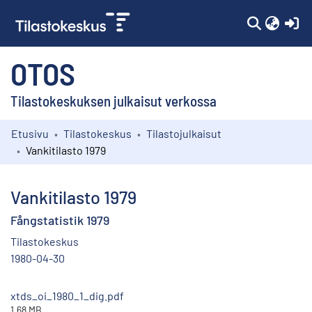
(c
OTOS
Tilastokeskuksen julkaisut verkossa
Etusivu
Tilastokeskus
Tilastojulkaisut
Kokoelmat
Vankitilasto 1979
Selaa
Vankitilasto 1979
Fångstatistik 1979
Tilastokeskus
1980-04-30
xtds_oi_1980_1_dig.pdf
1.68 MB