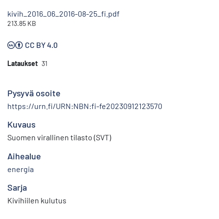
kivih_2016_06_2016-08-25_fi.pdf
213.85 KB
CC BY 4.0
Lataukset
31
Pysyvä osoite
https://urn.fi/URN:NBN:fi-fe20230912123570
Kuvaus
Suomen virallinen tilasto (SVT)
Aihealue
energia
Sarja
Kivihiilen kulutus