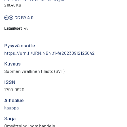
218.46 KB
CC BY 4.0
Lataukset
45
Pysyvä osoite
https://urn.fi/URN:NBN:fi-fe20230912123042
Kuvaus
Suomen virallinen tilasto (SVT)
ISSN
1799-0920
Aihealue
kauppa
Sarja
Omsättning inom handeln