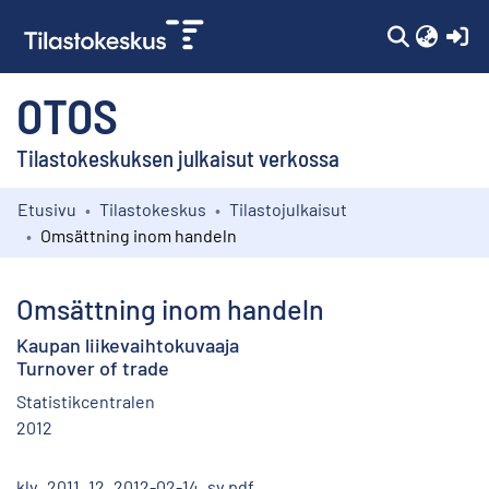
(c
OTOS
Tilastokeskuksen julkaisut verkossa
Etusivu
Tilastokeskus
Tilastojulkaisut
Kokoelmat
Omsättning inom handeln
Selaa
Omsättning inom handeln
Kaupan liikevaihtokuvaaja
Turnover of trade
Statistikcentralen
2012
klv_2011_12_2012-02-14_sv.pdf