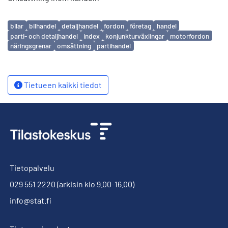
Avainsanat
bilar
bilhandel
detaljhandel
fordon
företag
handel
parti- och detaljhandel
index
konjunkturväxlingar
motorfordon
näringsgrenar
omsättning
partihandel
Tietueen kaikki tiedot
Tietopalvelu
029 551 2220
(arkisin klo 9.00-16.00)
info@stat.fi