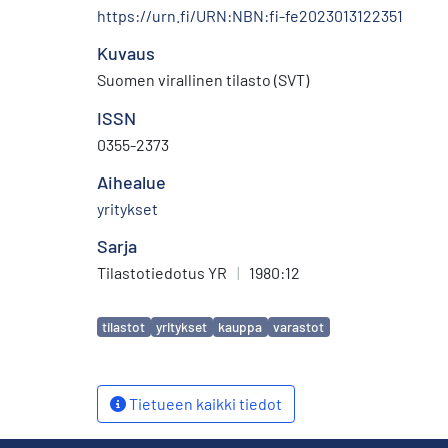
https://urn.fi/URN:NBN:fi-fe2023013122351
Kuvaus
Suomen virallinen tilasto (SVT)
ISSN
0355-2373
Aihealue
yritykset
Sarja
Tilastotiedotus YR
|
1980:12
Avainsanat
tilastot
yritykset
kauppa
varastot
Tietueen kaikki tiedot