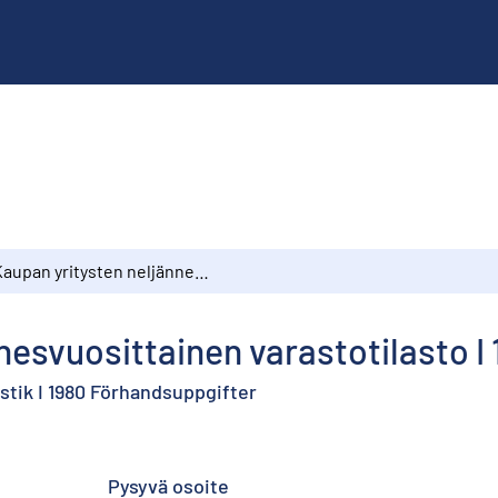
Kaupan yritysten neljännesvuosittainen varastotilasto I 1980 Ennakkotietoja
nesvuosittainen varastotilasto I
stik I 1980 Förhandsuppgifter
Pysyvä osoite