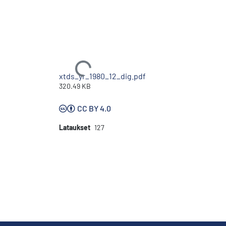
Ladataan...
xtds_yr_1980_12_dig.pdf
320.49 KB
CC BY 4.0
Lataukset
127