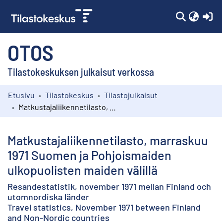
(c
OTOS
Tilastokeskuksen julkaisut verkossa
Etusivu
Tilastokeskus
Tilastojulkaisut
Kokoelmat
Matkustajaliikennetilasto, marraskuu 1971 Suomen ja Pohjoismaiden ulkopuolisten maiden välillä
Selaa
Matkustajaliikennetilasto, marraskuu
1971 Suomen ja Pohjoismaiden
ulkopuolisten maiden välillä
Resandestatistik, november 1971 mellan Finland och
utomnordiska länder
Travel statistics, November 1971 between Finland
and Non-Nordic countries