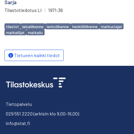
Sarja
Tilastotiedotus LI
|
1971:36
Avainsanat
tilastot
laivaliikenne
lentoliikenne
henkilöliikenne
matkustajat
matkailijat
matkailu
Tietueen kaikki tiedot
Tietopalvelu
029 551 2220
(arkisin klo 9.00-16.00)
info@stat.fi