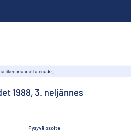
Tieliikenneonnettomuudet 1988, 3. neljännes
t 1988, 3. neljännes
Pysyvä osoite