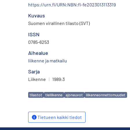
https://urn.fi/URN:NBN:fi-fe2023013113319
Kuvaus
Suomen virallinen tilasto (SVT)
ISSN
0785-6253
Aihealue
liikenne ja matkailu
Sarja
Liikenne
|
1989:3
Avainsanat
tilastot
tieliikenne
ajoneuvot
liikenneonnettomuudet
Tietueen kaikki tiedot