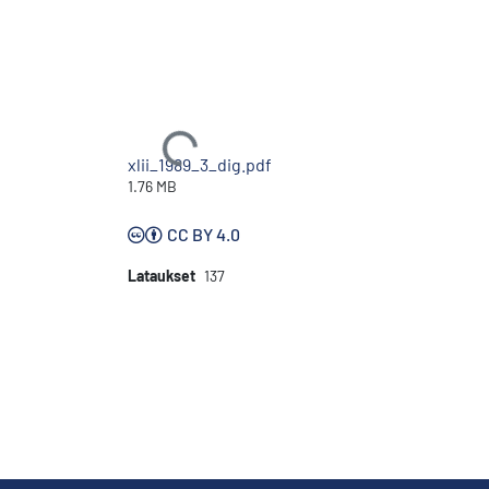
Ladataan...
xlii_1989_3_dig.pdf
1.76 MB
CC BY 4.0
Lataukset
137