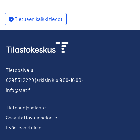
Tietueen kaikki tiedot
Tietopalvelu
029 551 2220
(arkisin klo 9.00-16.00)
info@stat.fi
Tietosuojaseloste
Saavutettavuusseloste
Evästeasetukset