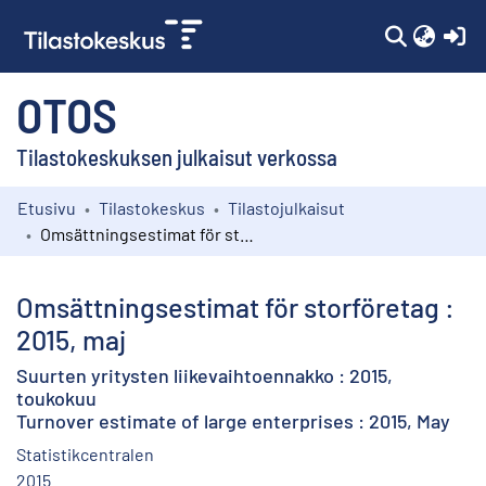
(c
OTOS
Tilastokeskuksen julkaisut verkossa
Etusivu
Tilastokeskus
Tilastojulkaisut
Kokoelmat
Omsättningsestimat för storföretag : 2015, maj
Selaa
Omsättningsestimat för storföretag :
2015, maj
Suurten yritysten liikevaihtoennakko : 2015,
toukokuu
Turnover estimate of large enterprises : 2015, May
Statistikcentralen
2015