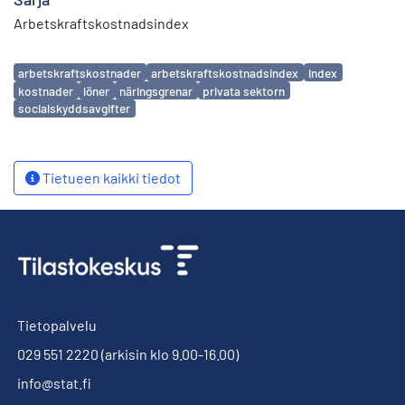
Arbetskraftskostnadsindex
Avainsanat
arbetskraftskostnader
arbetskraftskostnadsindex
index
kostnader
löner
näringsgrenar
privata sektorn
socialskyddsavgifter
Tietueen kaikki tiedot
Tietopalvelu
029 551 2220
(arkisin klo 9.00-16.00)
info@stat.fi