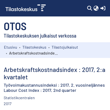
(c
OTOS
Tilastokeskuksen julkaisut verkossa
Etusivu
Tilastokeskus
Tilastojulkaisut
Kokoelmat
Arbetskraftskostnadsindex : 2017, 2:a kvartalet
Selaa
Arbetskraftskostnadsindex : 2017, 2:a
kvartalet
Työvoimakustannusindeksi : 2017, 2. vuosineljännes
Labour Cost Index : 2017, 2nd quarter
Statistikcentralen
2017