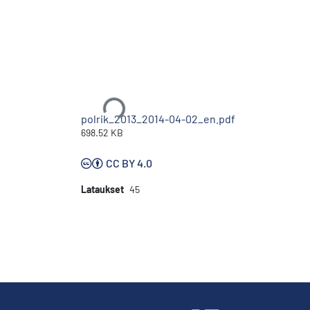
Ladataan...
polrik_2013_2014-04-02_en.pdf
698.52 KB
CC BY 4.0
Lataukset
45