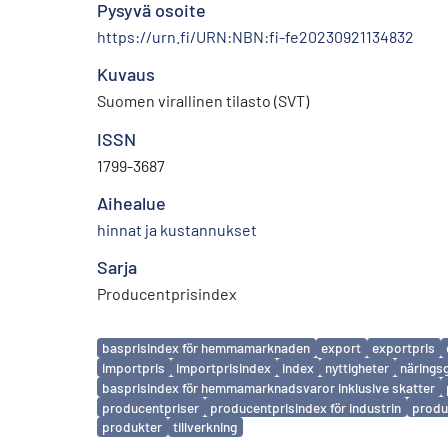
Pysyvä osoite
https://urn.fi/URN:NBN:fi-fe20230921134832
Kuvaus
Suomen virallinen tilasto (SVT)
ISSN
1799-3687
Aihealue
hinnat ja kustannukset
Sarja
Producentprisindex
Avainsanat
basprisindex för hemmamarknaden
export
exportpris
importpris
importprisindex
index
nyttigheter
närings
basprisindex för hemmamarknadsvaror inklusive skatter
producentpriser
producentprisindex för industrin
produc
produkter
tillverkning