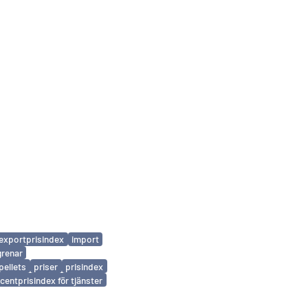
exportprisindex
import
grenar
pellets
priser
prisindex
entprisindex för tjänster