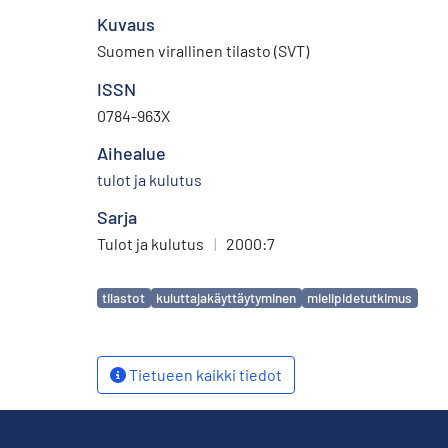
Kuvaus
Suomen virallinen tilasto (SVT)
ISSN
0784-963X
Aihealue
tulot ja kulutus
Sarja
Tulot ja kulutus
|
2000:7
Avainsanat
tilastot
kuluttajakäyttäytyminen
mielipidetutkimus
Tietueen kaikki tiedot