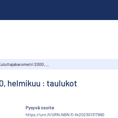
Kuluttajabarometri 2000, helmikuu : taulukot
, helmikuu : taulukot
Pysyvä osoite
https://urn.fi/URN:NBN:fi-fe202301317990