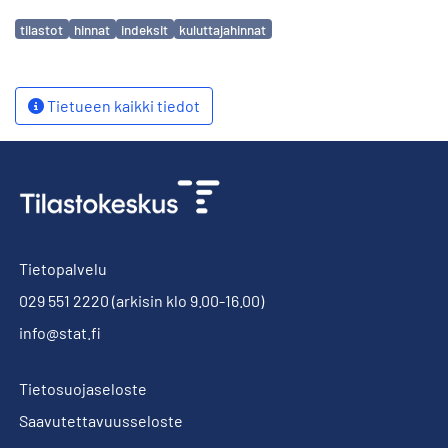
Avainsanat
tilastot
hinnat
indeksit
kuluttajahinnat
Tietueen kaikki tiedot
Tietopalvelu
029 551 2220
(arkisin klo 9.00-16.00)
info@stat.fi
Tietosuojaseloste
Saavutettavuusseloste