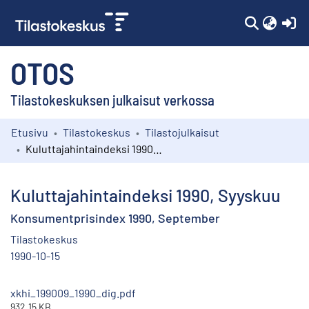
(c
OTOS
Tilastokeskuksen julkaisut verkossa
Etusivu
Tilastokeskus
Tilastojulkaisut
Kokoelmat
Kuluttajahintaindeksi 1990, Syyskuu
Selaa
Kuluttajahintaindeksi 1990, Syyskuu
Konsumentprisindex 1990, September
Tilastokeskus
1990-10-15
xkhi_199009_1990_dig.pdf
932.15 KB