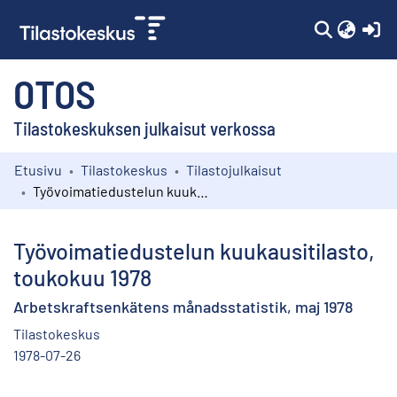
(c
OTOS
Tilastokeskuksen julkaisut verkossa
Etusivu
Tilastokeskus
Tilastojulkaisut
Kokoelmat
Työvoimatiedustelun kuukausitilasto, toukokuu 1978
Selaa
Työvoimatiedustelun kuukausitilasto,
toukokuu 1978
Arbetskraftsenkätens månadsstatistik, maj 1978
Tilastokeskus
1978-07-26