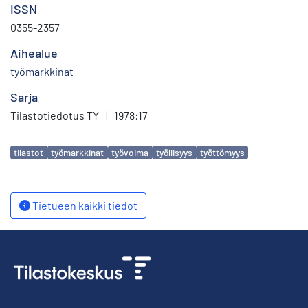
ISSN
0355-2357
Aihealue
työmarkkinat
Sarja
Tilastotiedotus TY
|
1978:17
Avainsanat
tilastot
työmarkkinat
työvoima
työllisyys
työttömyys
Tietueen kaikki tiedot