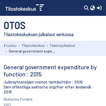
(c
OTOS
Tilastokeskuksen julkaisut verkossa
Etusivu
Tilastokeskus
Tilastojulkaisut
Kokoelmat
General government expenditure by function : 2015
Selaa
General government expenditure by
function : 2015
Julkisyhteisöjen menot tehtävittäin : 2015
Den offentliga sektorns utgifter efter ändamål :
2015
Statistics Finland
2017