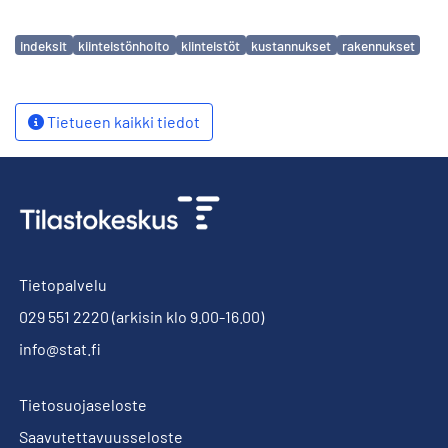
Avainsanat
indeksit
kiinteistönhoito
kiinteistöt
kustannukset
rakennukset
Tietueen kaikki tiedot
Tietopalvelu
029 551 2220
(arkisin klo 9.00-16.00)
info@stat.fi
Tietosuojaseloste
Saavutettavuusseloste