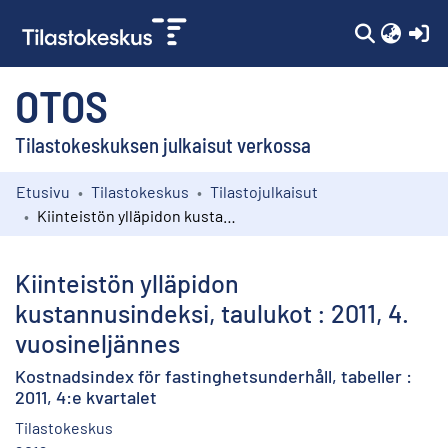
(c
OTOS
Tilastokeskuksen julkaisut verkossa
Etusivu
Tilastokeskus
Tilastojulkaisut
Kokoelmat
Kiinteistön ylläpidon kustannusindeksi, taulukot : 2011, 4. vuosineljännes
Selaa
Kiinteistön ylläpidon
kustannusindeksi, taulukot : 2011, 4.
vuosineljännes
Kostnadsindex för fastinghetsunderhåll, tabeller :
2011, 4:e kvartalet
Tilastokeskus