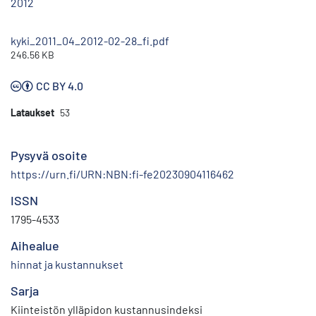
2012
kyki_2011_04_2012-02-28_fi.pdf
246.56 KB
CC BY 4.0
Lataukset
53
Pysyvä osoite
https://urn.fi/URN:NBN:fi-fe20230904116462
ISSN
1795-4533
Aihealue
hinnat ja kustannukset
Sarja
Kiinteistön ylläpidon kustannusindeksi