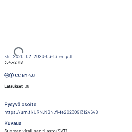
Ladataan...
khi_2020_02_2020-03-13_en.pdf
354.42 KB
CC BY 4.0
Lataukset
38
Pysyvä osoite
https://urn.fi/URN:NBN:fi-fe20230913124648
Kuvaus
Suomen virallinen tilasto (SVT)