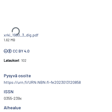
Ladataan...
xrki_1980_3_dig.pdf
1.62 MB
CC BY 4.0
Lataukset
102
Pysyvä osoite
https://urn.fi/URN:NBN:fi-fe2023013120858
ISSN
0355-239x
Aihealue