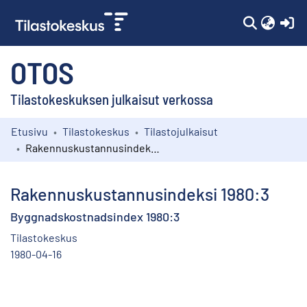
(c
OTOS
Tilastokeskuksen julkaisut verkossa
Etusivu
Tilastokeskus
Tilastojulkaisut
Kokoelmat
Rakennuskustannusindeksi 1980:3
Selaa
Rakennuskustannusindeksi 1980:3
Byggnadskostnadsindex 1980:3
Tilastokeskus
1980-04-16