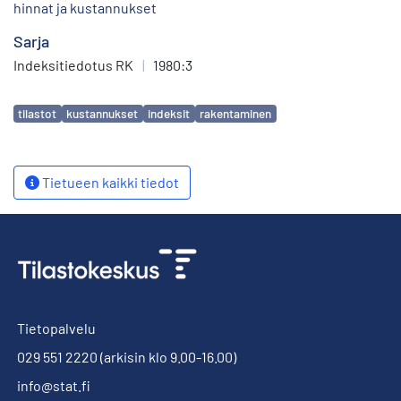
hinnat ja kustannukset
Sarja
Indeksitiedotus RK
|
1980:3
Avainsanat
tilastot
kustannukset
indeksit
rakentaminen
Tietueen kaikki tiedot
Tietopalvelu
029 551 2220
(arkisin klo 9.00-16.00)
info@stat.fi