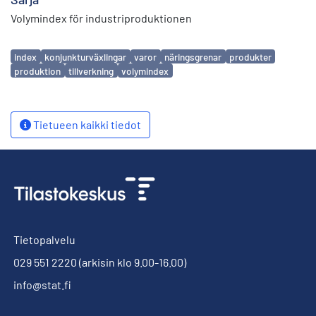
Volymindex för industriproduktionen
Avainsanat
index
konjunkturväxlingar
varor
näringsgrenar
produkter
produktion
tillverkning
volymindex
Tietueen kaikki tiedot
Tietopalvelu
029 551 2220
(arkisin klo 9.00-16.00)
info@stat.fi