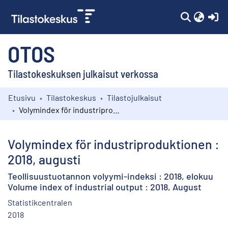
(c
OTOS
Tilastokeskuksen julkaisut verkossa
Etusivu
Tilastokeskus
Tilastojulkaisut
Kokoelmat
Volymindex för industriproduktionen : 2018, augusti
Selaa
Volymindex för industriproduktionen :
2018, augusti
Teollisuustuotannon volyymi-indeksi : 2018, elokuu
Volume index of industrial output : 2018, August
Statistikcentralen
2018