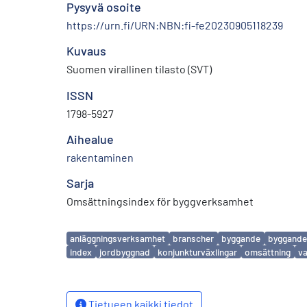
Pysyvä osoite
https://urn.fi/URN:NBN:fi-fe20230905118239
Kuvaus
Suomen virallinen tilasto (SVT)
ISSN
1798-5927
Aihealue
rakentaminen
Sarja
Omsättningsindex för byggverksamhet
Avainsanat
anläggningsverksamhet
branscher
byggande
byggande
index
jordbyggnad
konjunkturväxlingar
omsättning
v
Tietueen kaikki tiedot