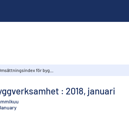
Omsättningsindex för byggverksamhet : 2018, januari
ggverksamhet : 2018, januari
tammikuu
 January