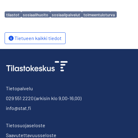
Avainsanat
tilastot
sosiaalihuolto
sosiaalipalvelut
toimeentuloturva
Tietueen kaikki tiedot
Tietopalvelu
029 551 2220
(arkisin klo 9.00-16.00)
info@stat.fi
Tietosuojaseloste
Saavutettavuusseloste