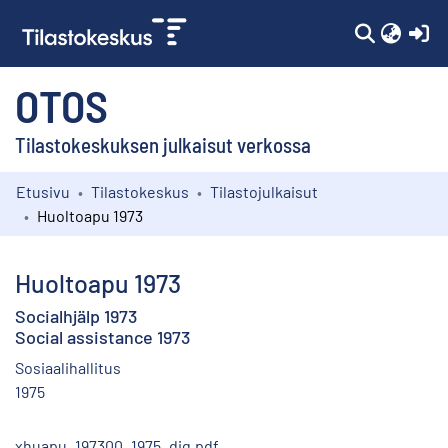
(c
OTOS
Tilastokeskuksen julkaisut verkossa
Etusivu
Tilastokeskus
Tilastojulkaisut
Kokoelmat
Huoltoapu 1973
Selaa
Huoltoapu 1973
Socialhjälp 1973
Social assistance 1973
Sosiaalihallitus
1975
xhuapu_197300_1975_dig.pdf