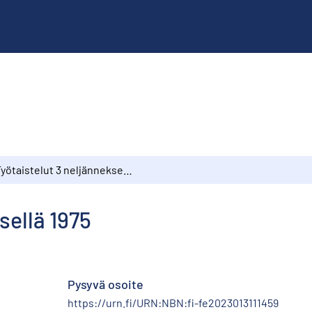
Työtaistelut 3 neljänneksellä 1975
sellä 1975
Pysyvä osoite
https://urn.fi/URN:NBN:fi-fe2023013111459