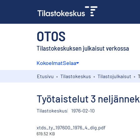
OTOS
Tilastokeskuksen julkaisut verkossa
Kokoelmat
Selaa
Etusivu
Tilastokeskus
Tilastojulkaisut
Työtaistelut 3 neljännek
Tilastokeskus
1976-02-10
xtds_ty_197600_1976_4_dig.pdf
619.52 KB