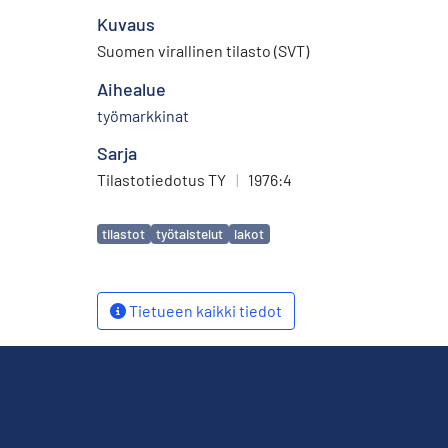
Kuvaus
Suomen virallinen tilasto (SVT)
Aihealue
työmarkkinat
Sarja
Tilastotiedotus TY
|
1976:4
Avainsanat
tilastot
työtaistelut
lakot
Tietueen kaikki tiedot