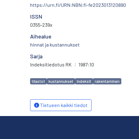
https://urn.fi/URN:NBN:fi-fe2023013120890
ISSN
0355-239x
Aihealue
hinnat ja kustannukset
Sarja
Indeksitiedotus RK
|
1987:10
Avainsanat
tilastot
kustannukset
indeksit
rakentaminen
Tietueen kaikki tiedot