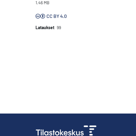
1.46 MB
CC BY 4.0
Lataukset
99