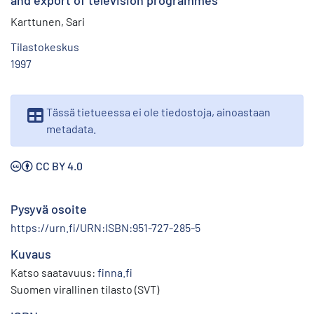
and export of television programmes
Karttunen, Sari
Tilastokeskus
1997
Tässä tietueessa ei ole tiedostoja, ainoastaan
metadata.
CC BY 4.0
Pysyvä osoite
https://urn.fi/URN:ISBN:951-727-285-5
Kuvaus
Katso saatavuus:
finna.fi
Suomen virallinen tilasto (SVT)