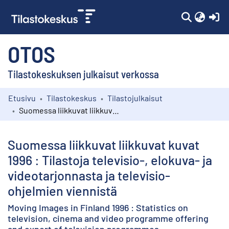
(c
OTOS
Tilastokeskuksen julkaisut verkossa
Etusivu
Tilastokeskus
Tilastojulkaisut
Kokoelmat
Suomessa liikkuvat liikkuvat kuvat 1996 : Tilastoja televisio-, elokuva- ja videotarjonnasta ja televisio-ohjelmien viennistä
Selaa
Suomessa liikkuvat liikkuvat kuvat
1996 : Tilastoja televisio-, elokuva- ja
videotarjonnasta ja televisio-
ohjelmien viennistä
Moving Images in Finland 1996 : Statistics on
television, cinema and video programme offering