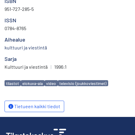
ISBN
951-727-285-5
ISSN
0784-8765
Aihealue
kulttuuri ja viestintä
Sarja
Kulttuuri ja viestintä
|
1996:1
Avainsanat
tilastot
elokuva-ala
video
televisio (joukkoviestimet)
Tietueen kaikki tiedot