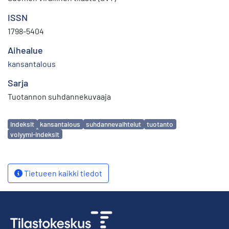
ISSN
1798-5404
Aihealue
kansantalous
Sarja
Tuotannon suhdannekuvaaja
Avainsanat
indeksit
kansantalous
suhdannevaihtelut
tuotanto
volyymi-indeksit
Tietueen kaikki tiedot