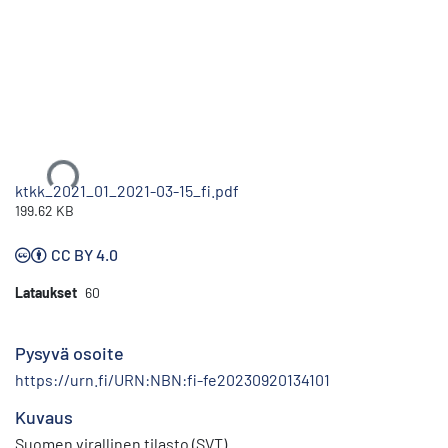
Ladataan...
ktkk_2021_01_2021-03-15_fi.pdf
199.62 KB
CC BY 4.0
Lataukset
60
Pysyvä osoite
https://urn.fi/URN:NBN:fi-fe20230920134101
Kuvaus
Suomen virallinen tilasto (SVT)