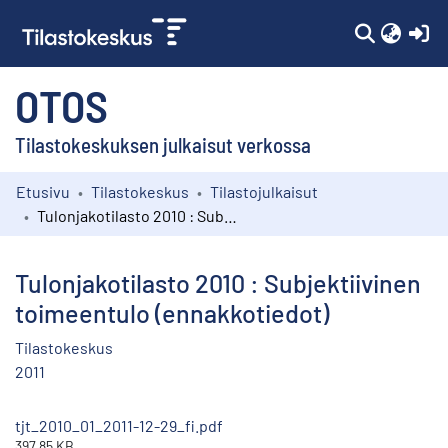
(c
OTOS
Tilastokeskuksen julkaisut verkossa
Etusivu
Tilastokeskus
Tilastojulkaisut
Kokoelmat
Tulonjakotilasto 2010 : Subjektiivinen toimeentulo (ennakkotiedot)
Selaa
Tulonjakotilasto 2010 : Subjektiivinen
toimeentulo (ennakkotiedot)
Tilastokeskus
2011
tjt_2010_01_2011-12-29_fi.pdf
397.85 KB