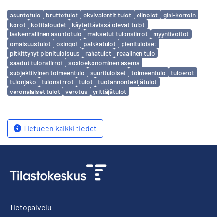
Avainsanat
asuntotulo
bruttotulot
ekvivalentit tulot
elinolot
gini-kerroin
korot
kotitaloudet
käytettävissä olevat tulot
laskennallinen asuntotulo
maksetut tulonsiirrot
myyntivoitot
omaisuustulot
osingot
palkkatulot
pienituloiset
pitkittynyt pienituloisuus
rahatulot
reaalinen tulo
saadut tulonsiirrot
sosioekonominen asema
subjektiivinen toimeentulo
suurituloiset
toimeentulo
tuloerot
tulonjako
tulonsiirrot
tulot
tuotannontekijätulot
veronalaiset tulot
verotus
yrittäjätulot
Tietueen kaikki tiedot
Tietopalvelu