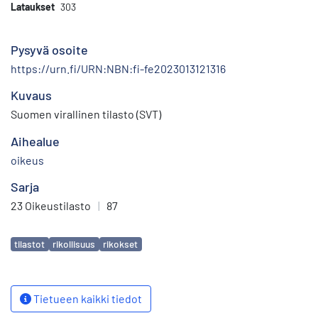
Lataukset
303
Pysyvä osoite
https://urn.fi/URN:NBN:fi-fe2023013121316
Kuvaus
Suomen virallinen tilasto (SVT)
Aihealue
oikeus
Sarja
23 Oikeustilasto
|
87
Avainsanat
tilastot
rikollisuus
rikokset
Tietueen kaikki tiedot