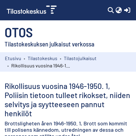
(c
OTOS
Tilastokeskuksen julkaisut verkossa
Etusivu
Tilastokeskus
Tilastojulkaisut
Kokoelmat
Rikollisuus vuosina 1946-1950. 1, Poliisin tietoon tulleet rikokset, niiden selvitys ja syytteeseen pannut henkilöt
Selaa
Rikollisuus vuosina 1946-1950. 1,
Poliisin tietoon tulleet rikokset, niiden
selvitys ja syytteeseen pannut
henkilöt
Brottsligheten åren 1946-1950. 1, Brott som kommit
till polisens kännedom, utredningen av dessa och