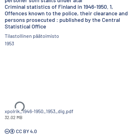
personer som ställts under åtal
Criminal statistics of Finland in 1946-1950. 1,
Offences known to the police, their clearance and
persons prosecuted : published by the Central
Statistical Office
Tilastollinen päätoimisto
1953
Ladataan...
xpolrik_1946-1950_1953_dig.pdf
32.02 MB
CC BY 4.0