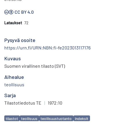
CC BY 4.0
Lataukset
72
Pysyvä osoite
https://urn.fi/URN:NBN:fi-fe2023013117176
Kuvaus
Suomen virallinen tilasto (SVT)
Aihealue
teollisuus
Sarja
Tilastotiedotus TE
|
1972:10
Avainsanat
tilastot
teollisuus
teollisuustuotanto
indeksit