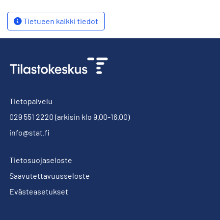
Tietueen kaikki tiedot
Tietopalvelu
029 551 2220
(arkisin klo 9.00-16.00)
info@stat.fi
Tietosuojaseloste
Saavutettavuusseloste
Evästeasetukset