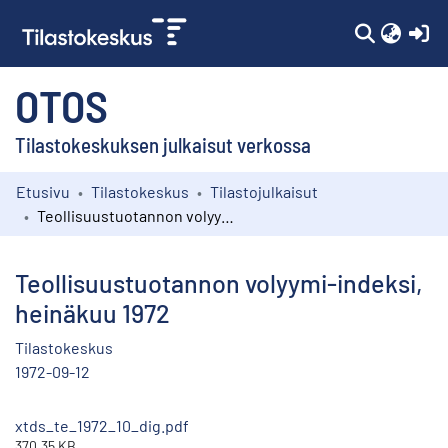
(c
OTOS
Tilastokeskuksen julkaisut verkossa
Etusivu
Tilastokeskus
Tilastojulkaisut
Kokoelmat
Teollisuustuotannon volyymi-indeksi, heinäkuu 1972
Selaa
Teollisuustuotannon volyymi-indeksi,
heinäkuu 1972
Tilastokeskus
1972-09-12
xtds_te_1972_10_dig.pdf
370.35 KB