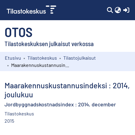
(c
OTOS
Tilastokeskuksen julkaisut verkossa
Etusivu
Tilastokeskus
Tilastojulkaisut
Kokoelmat
Maarakennuskustannusindeksi : 2014, joulukuu
Selaa
Maarakennuskustannusindeksi : 2014,
joulukuu
Jordbyggnadskostnadsindex : 2014, december
Tilastokeskus
2015