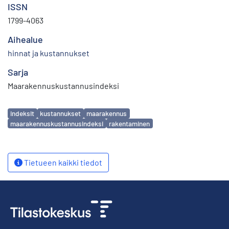
ISSN
1799-4063
Aihealue
hinnat ja kustannukset
Sarja
Maarakennuskustannusindeksi
Avainsanat
indeksit
kustannukset
maarakennus
maarakennuskustannusindeksi
rakentaminen
Tietueen kaikki tiedot