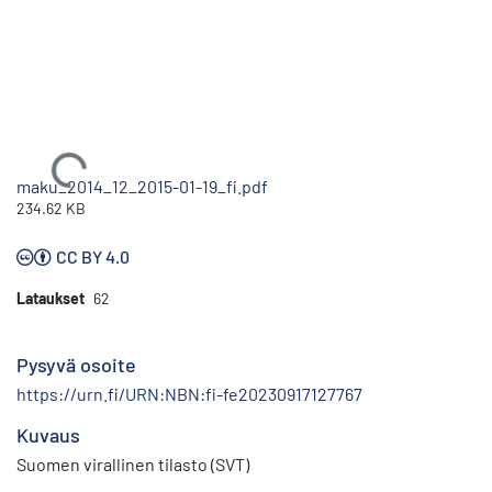
Ladataan...
maku_2014_12_2015-01-19_fi.pdf
234.62 KB
CC BY 4.0
Lataukset
62
Pysyvä osoite
https://urn.fi/URN:NBN:fi-fe20230917127767
Kuvaus
Suomen virallinen tilasto (SVT)