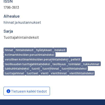
ISSN
1796-3613
Aihealue
hinnat ja kustannukset
Sarja
Tuottajahintaindeksit
Avainsanat
hinnat
hintaindeksit
hyödykkeet
indeksit
kotimarkkinoiden perushintaindeksi
verollinen kotimarkkinoiden perushintaindeksi
pelletit
teollisuuden tuottajahintaindeksi
teollisuus
toimialat
tukkuhinnat
tukkuhintaindeksi
tuonti
tuontihinnat
tuontihintaindeksi
tuottajahinnat
tuotteet
vienti
vientihinnat
vientihintaindeksi
Tietueen kaikki tiedot