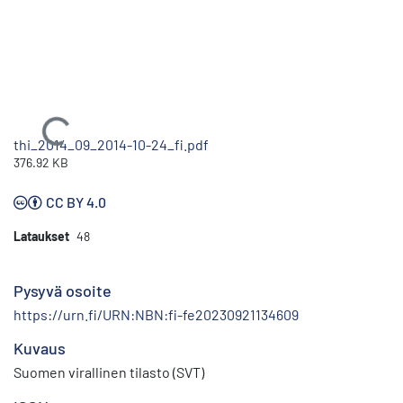
Ladataan...
thi_2014_09_2014-10-24_fi.pdf
376.92 KB
CC BY 4.0
Lataukset
48
Pysyvä osoite
https://urn.fi/URN:NBN:fi-fe20230921134609
Kuvaus
Suomen virallinen tilasto (SVT)