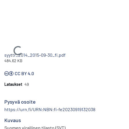
Ladataan...
syyttr_2014_2015-09-30_fi.pdf
484.62 KB
CC BY 4.0
Lataukset
49
Pysyvä osoite
https://urn.fi/URN:NBN:fi-fe20230919132038
Kuvaus
Suomen virallinen tilasto (SVT)