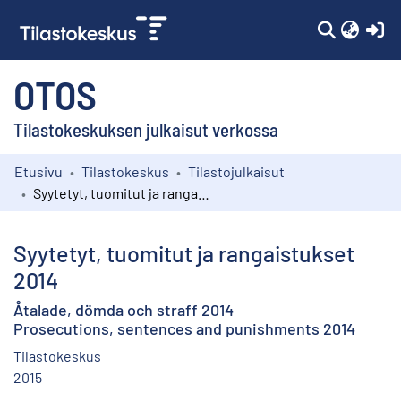
(c
OTOS
Tilastokeskuksen julkaisut verkossa
Etusivu
Tilastokeskus
Tilastojulkaisut
Kokoelmat
Syytetyt, tuomitut ja rangaistukset 2014
Selaa
Syytetyt, tuomitut ja rangaistukset
2014
Åtalade, dömda och straff 2014
Prosecutions, sentences and punishments 2014
Tilastokeskus
2015