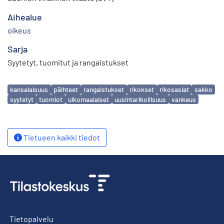
Aihealue
oikeus
Sarja
Syytetyt, tuomitut ja rangaistukset
Avainsanat
kansalaisuus
päihteet
rangaistukset
rikokset
rikosasiat
sakko
syytetyt
tuomiot
ulkomaalaiset
uusintarikollisuus
vankeus
Tietueen kaikki tiedot
Tietopalvelu