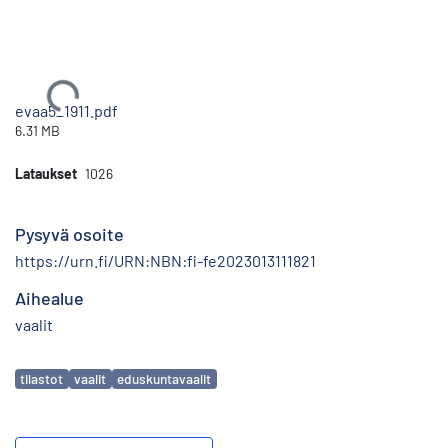
Ladataan...
evaa5_1911.pdf
6.31 MB
Lataukset
1026
Pysyvä osoite
https://urn.fi/URN:NBN:fi-fe2023013111821
Aihealue
vaalit
Avainsanat
tilastot
vaalit
eduskuntavaalit