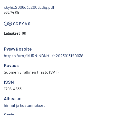
xkyhi_2006q3_2006_dig.pdf
566.74 KB
CC BY 4.0
Lataukset
161
Pysyvä osoite
https://urn.fi/URN:NBN:fi-fe2023013120038
Kuvaus
Suomen virallinen tilasto (SVT)
ISSN
1795-4533
Aihealue
hinnat ja kustannukset
Sarja