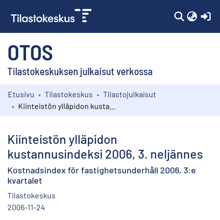
(c
OTOS
Tilastokeskuksen julkaisut verkossa
Etusivu
Tilastokeskus
Tilastojulkaisut
Kokoelmat
Kiinteistön ylläpidon kustannusindeksi 2006, 3. neljännes
Selaa
Kiinteistön ylläpidon
kustannusindeksi 2006, 3. neljännes
Kostnadsindex för fastighetsunderhåll 2006, 3:e
kvartalet
Tilastokeskus
2006-11-24