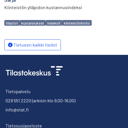
Kiinteistön ylläpidon kustannusindeksi
Avainsanat
tilastot
kustannukset
indeksit
kiinteistönhoito
Tietueen kaikki tiedot
Tietopalvelu
029 551 2220
(arkisin klo 9.00-16.00)
info@stat.fi
Tietosuojaseloste