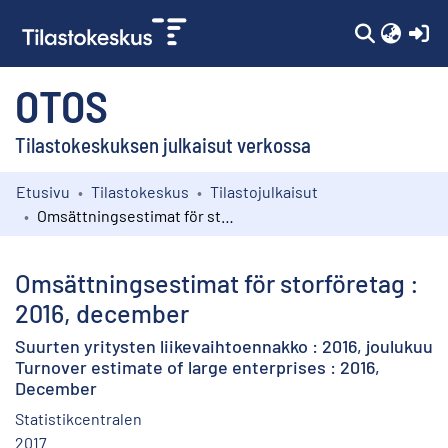
(c
OTOS
Tilastokeskuksen julkaisut verkossa
Etusivu
Tilastokeskus
Tilastojulkaisut
Kokoelmat
Omsättningsestimat för storföretag : 2016, december
Selaa
Omsättningsestimat för storföretag :
2016, december
Suurten yritysten liikevaihtoennakko : 2016, joulukuu
Turnover estimate of large enterprises : 2016,
December
Statistikcentralen
2017