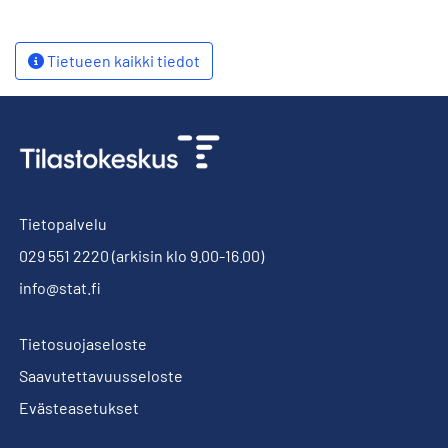
Tietueen kaikki tiedot
Tietopalvelu
029 551 2220
(arkisin klo 9.00-16.00)
info@stat.fi
Tietosuojaseloste
Saavutettavuusseloste
Evästeasetukset