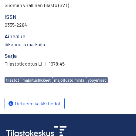
Suomen virallinen tilasto (SVT)
ISSN
0355-2284
Aihealue
liikenne ja matkailu
Sarja
Tilastotiedotus LI
|
1978:45
Avainsanat
tilastot
majoitusliikkeet
majoitustoiminta
yöpymiset
Tietueen kaikki tiedot