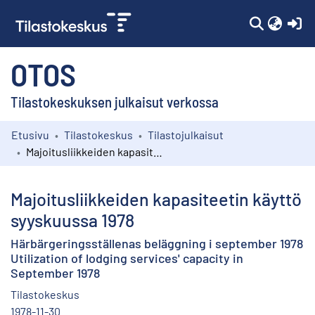
(c
OTOS
Tilastokeskuksen julkaisut verkossa
Etusivu
Tilastokeskus
Tilastojulkaisut
Kokoelmat
Majoitusliikkeiden kapasiteetin käyttö syyskuussa 1978
Selaa
Majoitusliikkeiden kapasiteetin käyttö
syyskuussa 1978
Härbärgeringsställenas beläggning i september 1978
Utilization of lodging services' capacity in
September 1978
Tilastokeskus
1978-11-30