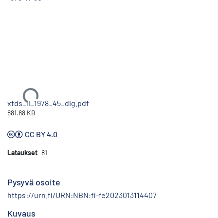
Ladataan...
xtds_li_1978_45_dig.pdf
881.88 KB
CC BY 4.0
Lataukset
81
Pysyvä osoite
https://urn.fi/URN:NBN:fi-fe2023013114407
Kuvaus