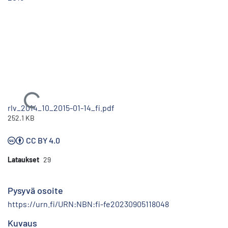
Ladataan...
rlv_2014_10_2015-01-14_fi.pdf
252.1 KB
CC BY 4.0
Lataukset
29
Pysyvä osoite
https://urn.fi/URN:NBN:fi-fe20230905118048
Kuvaus