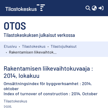
(c
OTOS
Tilastokeskuksen julkaisut verkossa
Etusivu
Tilastokeskus
Tilastojulkaisut
Kokoelmat
Rakentamisen liikevaihtokuvaaja : 2014, lokakuu
Selaa
Rakentamisen liikevaihtokuvaaja :
2014, lokakuu
Omsättningsindex för byggverksamhet : 2014,
oktober
Index of turnover of construction : 2014, October
Tilastokeskus
2015