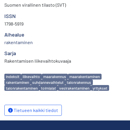
Suomen virallinen tilasto (SVT)
ISSN
1798-5919
Aihealue
rakentaminen
Sarja
Rakentamisen liikevaihtokuvaaja
Avainsanat
indeksit
liikevaihto
maarakennus
maarakentaminen
rakentaminen
suhdannevaihtelut
talonrakennus
talonrakentaminen
toimialat
vesirakentaminen
yritykset
Tietueen kaikki tiedot