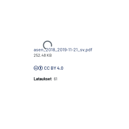
Ladataan...
asen_2018_2019-11-21_sv.pdf
252.48 KB
CC BY 4.0
Lataukset
61