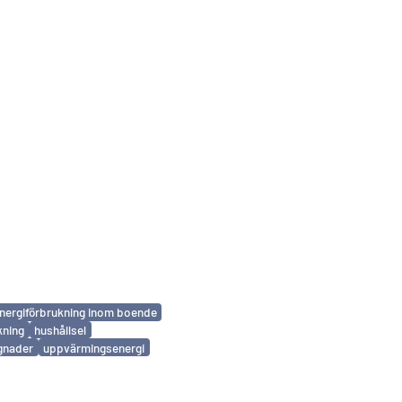
nergiförbrukning inom boende
kning
hushållsel
gnader
uppvärmingsenergi