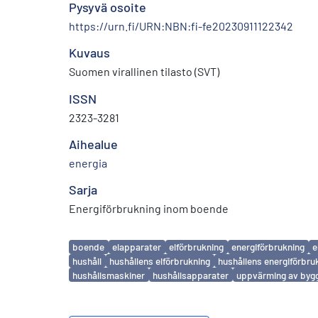
Pysyvä osoite
https://urn.fi/URN:NBN:fi-fe20230911122342
Kuvaus
Suomen virallinen tilasto (SVT)
ISSN
2323-3281
Aihealue
energia
Sarja
Energiförbrukning inom boende
Avainsanat
boende
elapparater
elförbrukning
energiförbrukning
e
hushåll
hushållens elförbrukning
hushållens energiförbru
hushållsmaskiner
hushållsapparater
uppvärming av byg