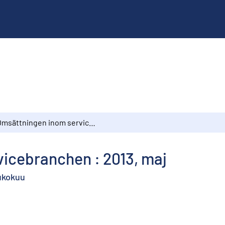
Omsättningen inom servicebranchen : 2013, maj
icebranchen : 2013, maj
oukokuu