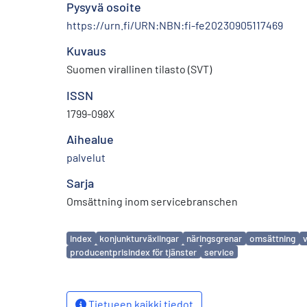
Pysyvä osoite
https://urn.fi/URN:NBN:fi-fe20230905117469
Kuvaus
Suomen virallinen tilasto (SVT)
ISSN
1799-098X
Aihealue
palvelut
Sarja
Omsättning inom servicebranschen
Avainsanat
index
konjunkturväxlingar
näringsgrenar
omsättning
producentprisindex för tjänster
service
Tietueen kaikki tiedot