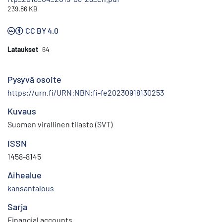
239.86 KB
CC BY 4.0
Lataukset
64
Pysyvä osoite
https://urn.fi/URN:NBN:fi-fe20230918130253
Kuvaus
Suomen virallinen tilasto (SVT)
ISSN
1458-8145
Aihealue
kansantalous
Sarja
Financial accounts