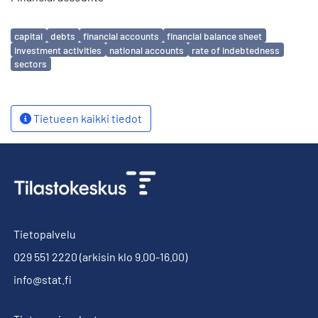
Avainsanat
capital
debts
financial accounts
financial balance sheet
investment activities
national accounts
rate of indebtedness
sectors
Tietueen kaikki tiedot
Tietopalvelu
029 551 2220
(arkisin klo 9.00-16.00)
info@stat.fi