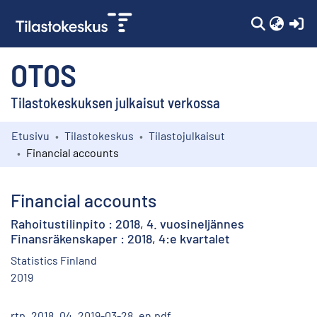
(c
OTOS
Tilastokeskuksen julkaisut verkossa
Etusivu
Tilastokeskus
Tilastojulkaisut
Kokoelmat
Financial accounts
Selaa
Financial accounts
Rahoitustilinpito : 2018, 4. vuosineljännes
Finansräkenskaper : 2018, 4:e kvartalet
Statistics Finland
2019
rtp_2018_04_2019-03-28_en.pdf