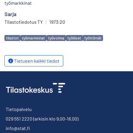
työmarkkinat
Sarja
Tilastotiedotus TY
|
1973:20
Avainsanat
tilastot
työmarkkinat
työvoima
työlliset
työttömät
Tietueen kaikki tiedot
Tietopalvelu
029 551 2220
(arkisin klo 9.00-16.00)
info@stat.fi