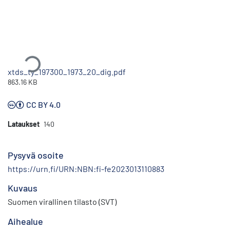
Ladataan...
xtds_ty_197300_1973_20_dig.pdf
863.16 KB
CC BY 4.0
Lataukset
140
Pysyvä osoite
https://urn.fi/URN:NBN:fi-fe2023013110883
Kuvaus
Suomen virallinen tilasto (SVT)
Aihealue