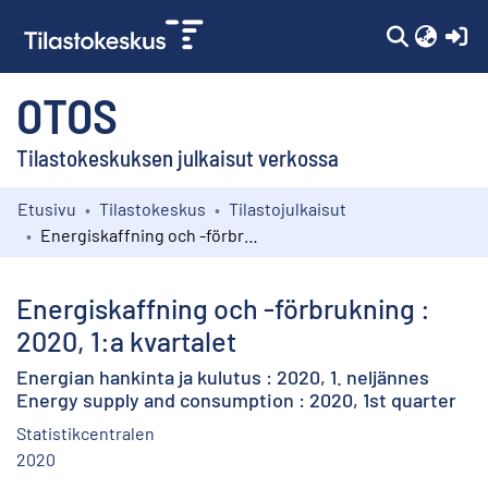
(c
OTOS
Tilastokeskuksen julkaisut verkossa
Etusivu
Tilastokeskus
Tilastojulkaisut
Kokoelmat
Energiskaffning och -förbrukning : 2020, 1:a kvartalet
Selaa
Energiskaffning och -förbrukning :
2020, 1:a kvartalet
Energian hankinta ja kulutus : 2020, 1. neljännes
Energy supply and consumption : 2020, 1st quarter
Statistikcentralen
2020