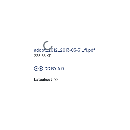
Ladataan...
adopt_2012_2013-05-31_fi.pdf
238.65 KB
CC BY 4.0
Lataukset
72