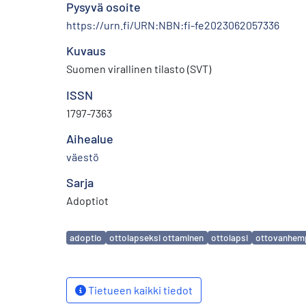
Pysyvä osoite
https://urn.fi/URN:NBN:fi-fe2023062057336
Kuvaus
Suomen virallinen tilasto (SVT)
ISSN
1797-7363
Aihealue
väestö
Sarja
Adoptiot
Avainsanat
adoptio
ottolapseksi ottaminen
ottolapsi
ottovanhem
Tietueen kaikki tiedot