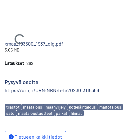
Ladataan...
xmaa_193600_1937_dig.pdf
3.05 MB
Lataukset
282
Pysyvä osoite
https://urn.fi/URN:NBN:fi-fe2023013115356
Avainsanat
tilastot
maatalous
maanviljely
kotieläintalous
maitotalous
sato
maataloustuotteet
palkat
hinnat
Tietueen kaikki tiedot