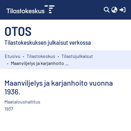
(c
OTOS
Tilastokeskuksen julkaisut verkossa
Etusivu
Tilastokeskus
Tilastojulkaisut
Kokoelmat
Maanviljelys ja karjanhoito vuonna 1936.
Selaa
Maanviljelys ja karjanhoito vuonna
1936.
Maataloushallitus
1937