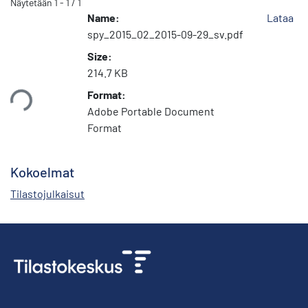
Näytetään
1 - 1 / 1
Name:
Lataa
spy_2015_02_2015-09-29_sv.pdf
Size:
214.7 KB
taan...
Format:
Adobe Portable Document
Format
Kokoelmat
Tilastojulkaisut