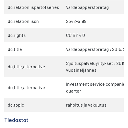
dc.relation.ispartofseries
Värdepappersföretag
dc.relation.issn
2342-5199
dc.rights
CC BY 4.0
dc.title
Värdepappersföretag : 2015, 2:
Sijoituspalveluyritykset : 2015, 
dc.title.alternative
vuosineljännes
Investment service companies 
dc.title.alternative
quarter
dc.topic
rahoitus ja vakuutus
Tiedostot