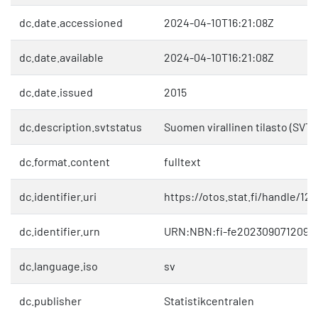
dc.date.accessioned
2024-04-10T16:21:08Z
dc.date.available
2024-04-10T16:21:08Z
dc.date.issued
2015
dc.description.svtstatus
Suomen virallinen tilasto (SVT)
dc.format.content
fulltext
dc.identifier.uri
https://otos.stat.fi/handle/1
dc.identifier.urn
URN:NBN:fi-fe2023090712090
dc.language.iso
sv
dc.publisher
Statistikcentralen