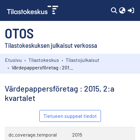
(c
OTOS
Tilastokeskuksen julkaisut verkossa
Etusivu
Tilastokeskus
Tilastojulkaisut
Kokoelmat
Värdepappersföretag : 2015, 2:a kvartalet
Selaa
Värdepappersföretag : 2015, 2:a
kvartalet
Tietueen suppeat tiedot
dc.coverage.temporal
2015