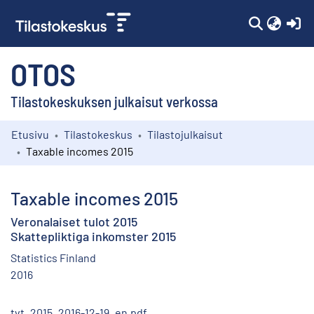
(c
OTOS
Tilastokeskuksen julkaisut verkossa
Etusivu
Tilastokeskus
Tilastojulkaisut
Kokoelmat
Taxable incomes 2015
Selaa
Taxable incomes 2015
Veronalaiset tulot 2015
Skattepliktiga inkomster 2015
Statistics Finland
2016
tvt_2015_2016-12-19_en.pdf